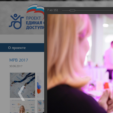
7
из
151
Версия для слабовид
О проекте
Команда
Новости
МРВ 2017
30.06.2017