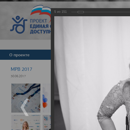
5
из
151
Версия для слабовид
О проекте
Команда
Новости
МРВ 2017
30.06.2017