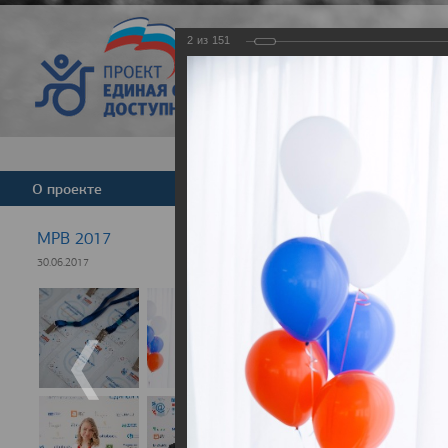
2
из
151
Версия для слабовид
О проекте
Команда
Новости
МРВ 2017
30.06.2017