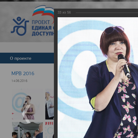
33
из
56
Версия для слабовид
О проекте
Команда
Новости
МРВ 2016
14.06.2016