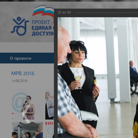
20
из
56
Версия для слабовид
О проекте
Команда
Новости
МРВ 2016
14.06.2016