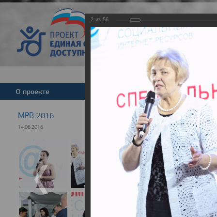
2
из
56
Версия для слабовид
О проекте
Команда
Новости
МРВ 2016
14.06.2016