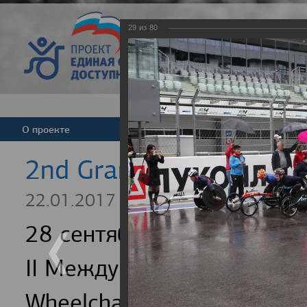
29
из
80
Версия для слабовид
О проекте
Команда
Новости
2nd Grand Prix Rezept-
22.01.2017
28 сентября 2016 года в 
II Международная гонка на
Wheelchair Racing. Эти с