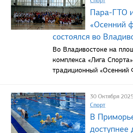
Спорт
Пара-ГТО и
«Осенний ф
состоялся во Владив
Во Владивостоке на пло
комплекса «Лига Спорта»
традиционный «Осенний 
30 Октября 202
Спорт
В Приморье
доступнее 