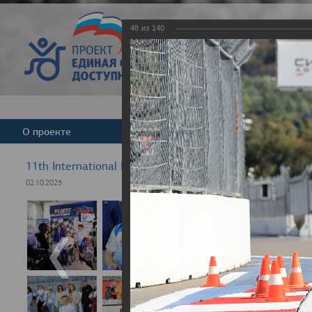
48
из
140
Версия для слабовид
О проекте
Команда
Новости
11th International Rezept-Sport Wheelchair Half Marat
02.10.2025