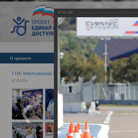
47
из
140
Версия для слабовид
О проекте
Команда
Новости
11th International Rezept-Sport Wheelchair Half Marat
02.10.2025