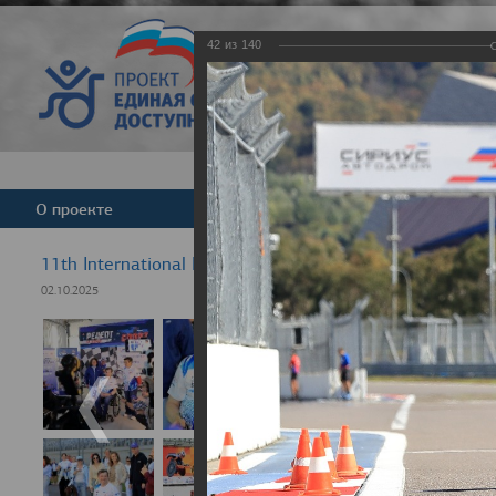
42
из
140
Версия для слабовид
О проекте
Команда
Новости
11th International Rezept-Sport Wheelchair Half Marat
02.10.2025