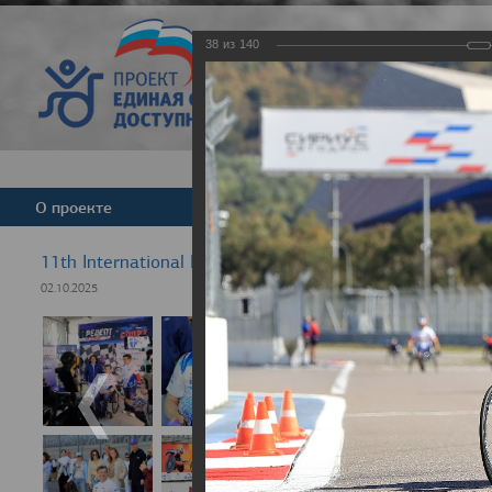
38
из
140
Версия для слабовид
О проекте
Команда
Новости
11th International Rezept-Sport Wheelchair Half Marat
02.10.2025