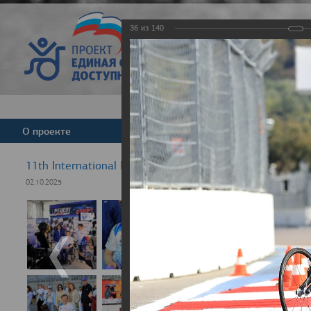
36
из
140
Версия для слабовид
О проекте
Команда
Новости
11th International Rezept-Sport Wheelchair Half Marat
02.10.2025