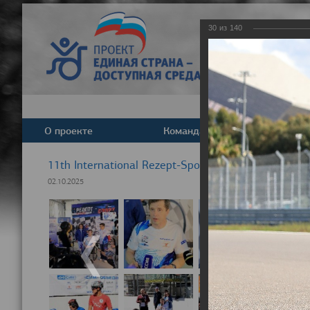
30
из
140
О проекте
Команда
Новост
11th International Rezept-Sport Wheelchair Half M
02.10.2025