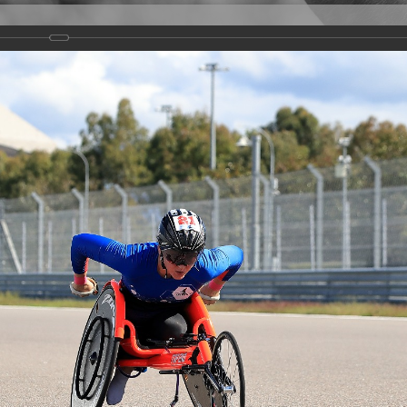
Версия для слабовидящих
Задать вопрос
и
Деятельность
Базы данных
arathon