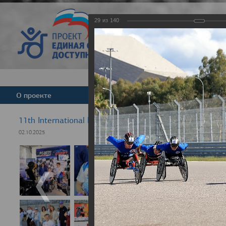
29
из
140
Версия для слабовид
О проекте
Команда
Новости
11th International Rezept-Sport Wheelchair Half Marat
02.10.2025