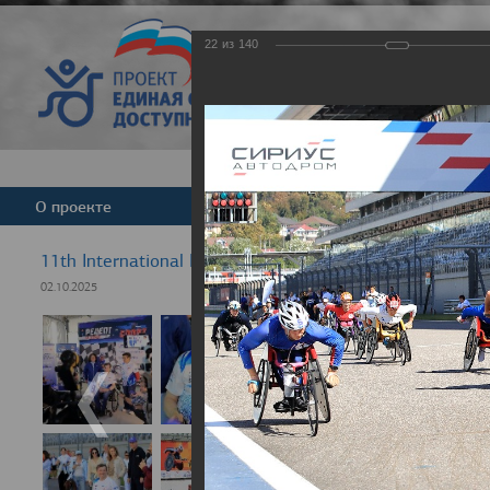
22
из
140
Версия для слабовид
О проекте
Команда
Новости
11th International Rezept-Sport Wheelchair Half Marat
02.10.2025