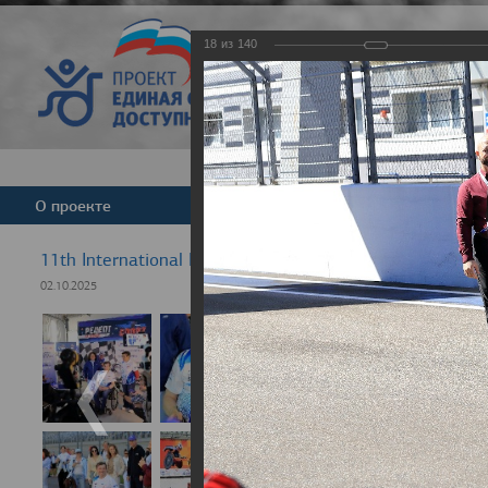
18
из
140
Версия для слабовид
О проекте
Команда
Новости
11th International Rezept-Sport Wheelchair Half Marat
02.10.2025