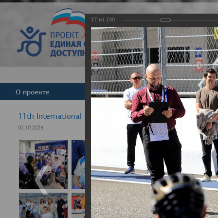
17
из
140
Версия для слабовид
О проекте
Команда
Новости
11th International Rezept-Sport Wheelchair Half Marat
02.10.2025