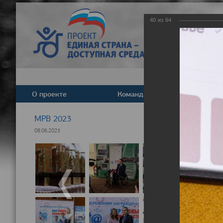
40
из
64
О проекте
Команда
Новост
МРВ 2023
08.06.2023