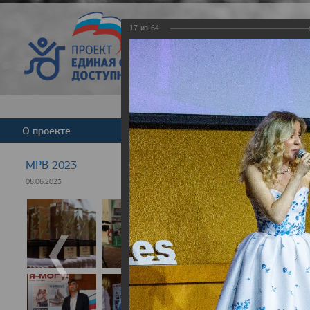
17
из
64
Версия для слабовид
О проекте
Команда
Новости
МРВ 2023
08.06.2023