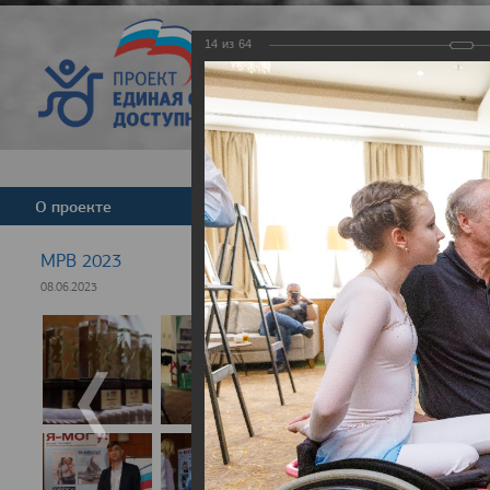
14
из
64
Версия для слабовид
О проекте
Команда
Новости
МРВ 2023
08.06.2023