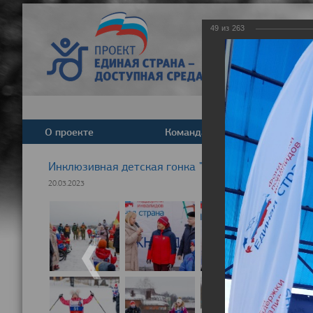
49
из
263
О проекте
Команда
Новост
Инклюзивная детская гонка "Лыжня здоровья" 20
20.03.2023