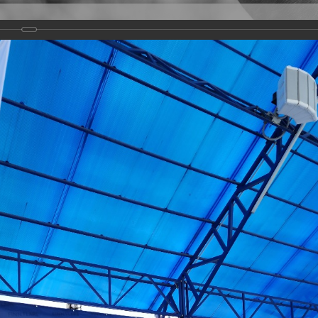
Версия для слабовидящих
Задать вопрос
и
Деятельность
Базы данных
23