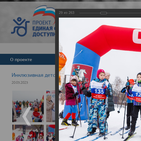
29
из
263
Версия для слабовид
О проекте
Команда
Новости
Инклюзивная детская гонка "Лыжня здоровья" 2023
20.03.2023