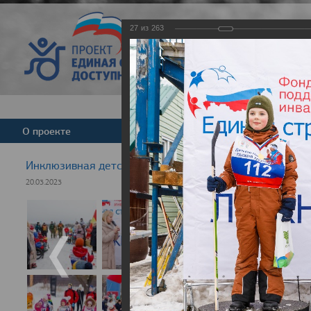
27
из
263
Версия для слабовид
О проекте
Команда
Новости
Инклюзивная детская гонка "Лыжня здоровья" 2023
20.03.2023