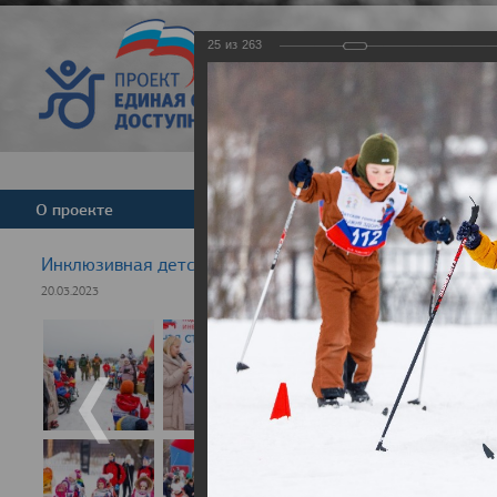
25
из
263
Версия для слабовид
О проекте
Команда
Новости
Инклюзивная детская гонка "Лыжня здоровья" 2023
20.03.2023