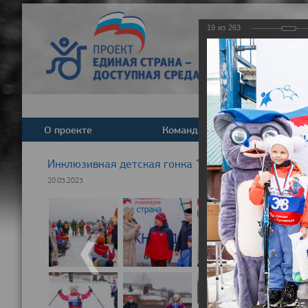
19
из
263
О проекте
Команда
Новост
Инклюзивная детская гонка "Лыжня здоровья" 20
20.03.2023