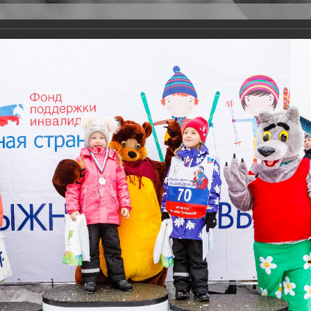
Версия для слабовидящих
Задать вопрос
и
Деятельность
Базы данных
23