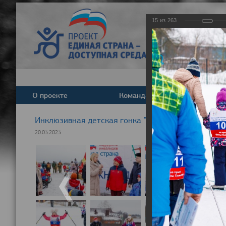
15
из
263
О проекте
Команда
Новост
Инклюзивная детская гонка "Лыжня здоровья" 20
20.03.2023