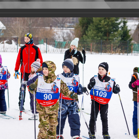
Версия для слабовидящих
Задать вопрос
и
Деятельность
Базы данных
23