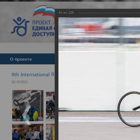
44
из
126
Версия для слабовид
О проекте
Команда
Новости
8th International Rezept-Sport Wheelchair Half Marath
20.10.2022