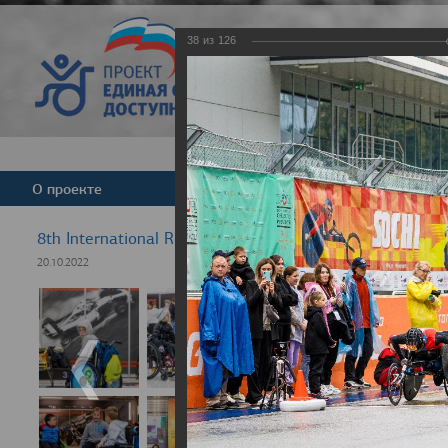
38
из
126
Версия для слабовид
О проекте
Команда
Новости
8th International Rezept-Sport Wheelchair Half Marath
20.10.2022