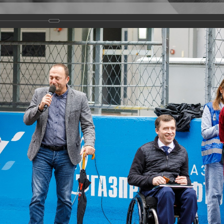
Версия для слабовидящих
Задать вопрос
и
Деятельность
Базы данных
rathon