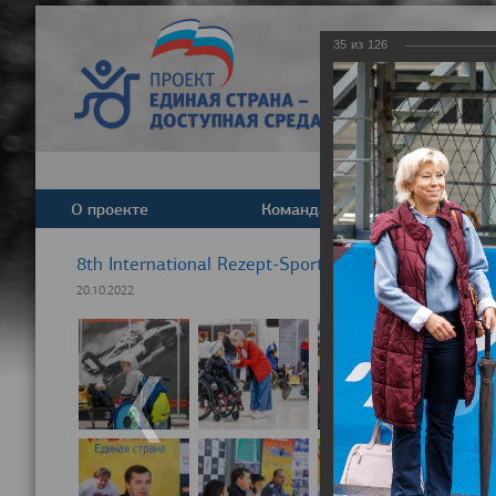
35
из
126
О проекте
Команда
Новост
8th International Rezept-Sport Wheelchair Half Ma
20.10.2022