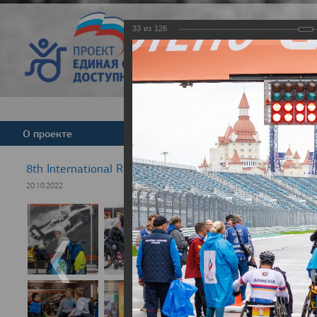
33
из
126
Версия для слабовид
О проекте
Команда
Новости
8th International Rezept-Sport Wheelchair Half Marath
20.10.2022