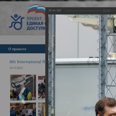
29
из
126
Версия для слабовид
О проекте
Команда
Новости
8th International Rezept-Sport Wheelchair Half Marath
20.10.2022