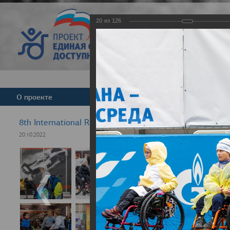
20
из
126
Версия для слабовид
О проекте
Команда
Новости
8th International Rezept-Sport Wheelchair Half Marath
20.10.2022