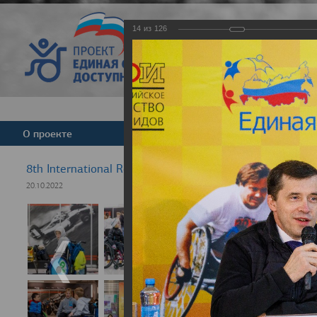
14
из
126
Версия для слабовид
О проекте
Команда
Новости
8th International Rezept-Sport Wheelchair Half Marath
20.10.2022