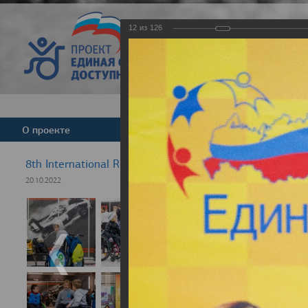
12
из
126
Версия для слабовид
О проекте
Команда
Новости
8th International Rezept-Sport Wheelchair Half Marath
20.10.2022