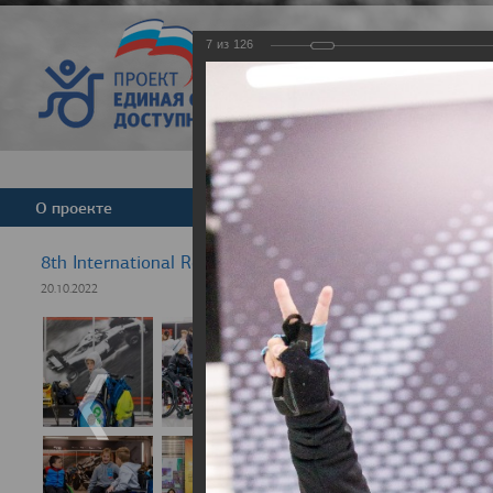
7
из
126
Версия для слабовид
О проекте
Команда
Новости
8th International Rezept-Sport Wheelchair Half Marath
20.10.2022