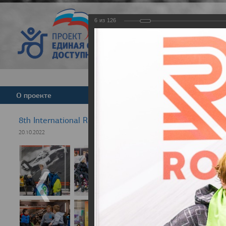
6
из
126
Версия для слабовид
О проекте
Команда
Новости
8th International Rezept-Sport Wheelchair Half Marath
20.10.2022