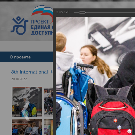
3
из
126
Версия для слабовид
О проекте
Команда
Новости
8th International Rezept-Sport Wheelchair Half Marath
20.10.2022