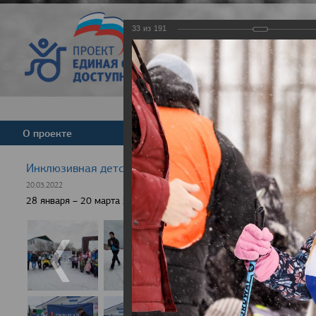
33
из
191
Версия для слабовид
О проекте
Команда
Новости
Инклюзивная детская гонка "Лыжня здоровья" 2022
20.03.2022
28 января – 20 марта 2022 г., 10 населенных пунктов России, боле