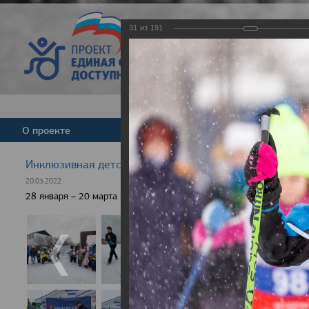
31
из
191
Версия для слабовид
О проекте
Команда
Новости
Инклюзивная детская гонка "Лыжня здоровья" 2022
20.03.2022
28 января – 20 марта 2022 г., 10 населенных пунктов России, боле