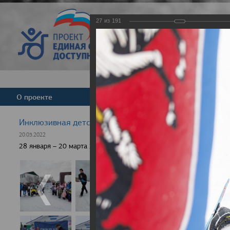
27
из
191
Версия для слабовид
О проекте
Команда
Новости
Инклюзивная детская гонка "Лыжня здоровья" 2022
20.03.2022
28 января – 20 марта 2022 г., 10 населенных пунктов России, боле