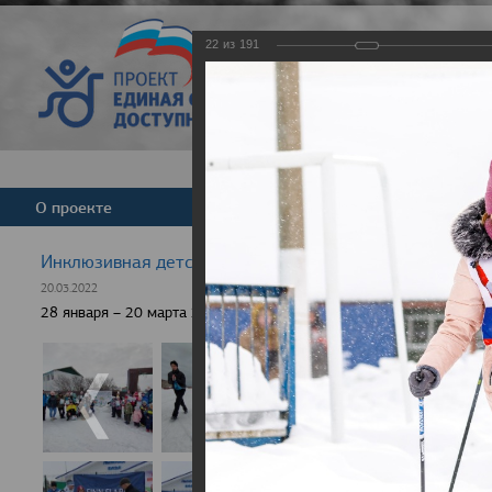
22
из
191
Версия для слабовид
О проекте
Команда
Новости
Инклюзивная детская гонка "Лыжня здоровья" 2022
20.03.2022
28 января – 20 марта 2022 г., 10 населенных пунктов России, боле