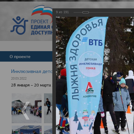
9
из
191
Версия для слабовид
О проекте
Команда
Новости
Инклюзивная детская гонка "Лыжня здоровья" 2022
20.03.2022
28 января – 20 марта 2022 г., 10 населенных пунктов России, боле