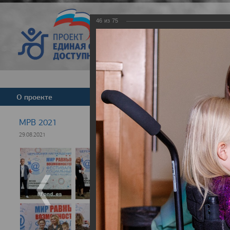
46
из
75
Версия для слабовид
О проекте
Команда
Новости
МРВ 2021
29.08.2021