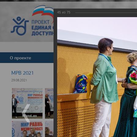
45
из
75
Версия для слабовид
О проекте
Команда
Новости
МРВ 2021
29.08.2021