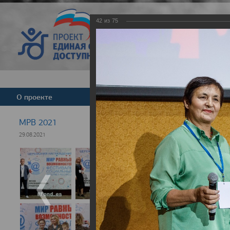
42
из
75
Версия для слабовид
О проекте
Команда
Новости
МРВ 2021
29.08.2021