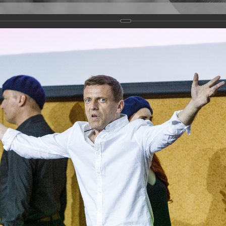
Версия для слабовидящих
Задать вопрос
и
Деятельность
Базы данных