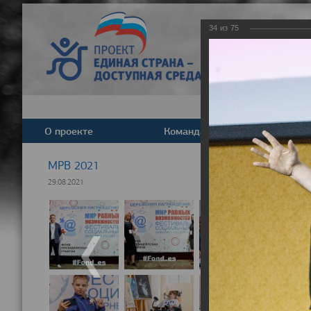
34
из
75
О проекте
Команда
Новост
МРВ 2021
29.08.2021