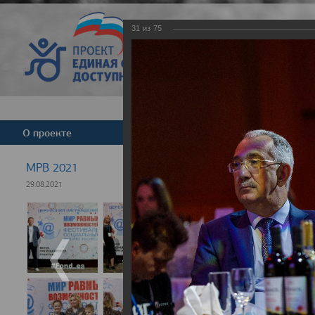
31
из
75
Версия для слабовид
О проекте
Команда
Новости
МРВ 2021
29.08.2021