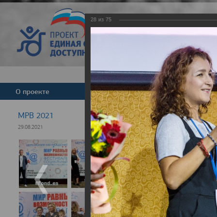
28
из
75
Версия для слабовид
О проекте
Команда
Новости
МРВ 2021
29.08.2021