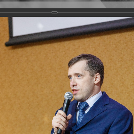
Версия для слабовидящих
Задать вопрос
и
Деятельность
Базы данных